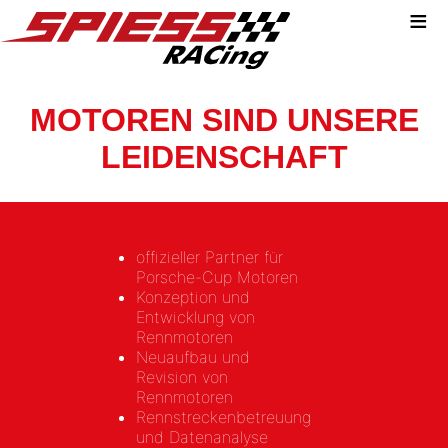
≡
MOTOREN SIND UNSERE
LEIDENSCHAFT
offizieller Partner für
Porsche-Cup Motoren
Konzeption und
Entwicklung von
Rennmotoren
Neuaufbau und
Revision von
Rennmotoren
Rennstreckenbetreuung
und Datenanalyse